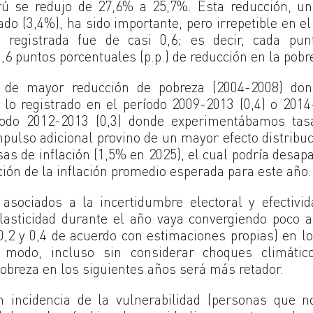
rú se redujo de 27,6% a 25,7%. Esta reducción, un
ado (3,4%), ha sido importante, pero irrepetible en el
a registrada fue de casi 0,6; es decir, cada pun
,6 puntos porcentuales (p.p.) de reducción en la pobr
o de mayor reducción de pobreza (2004-2008) don
a lo registrado en el período 2009-2013 (0,4) o 201
íodo 2012-2013 (0,3) donde experimentábamos tas
pulso adicional provino de un mayor efecto distribuc
sas de inflación (1,5% en 2025), el cual podría desap
ión de la inflación promedio esperada para este año.
asociados a la incertidumbre electoral y efectivi
lasticidad durante el año vaya convergiendo poco 
0,2 y 0,4 de acuerdo con estimaciones propias) en l
 modo, incluso sin considerar choques climátic
pobreza en los siguientes años será más retador.
n incidencia de la vulnerabilidad (personas que 