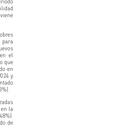
eríodo
ilidad
viene
pobres
 para
uevos
en el
do que
ído en
2024 y
entado
3%).
izadas
 en la
(48%).
ndo de