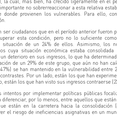
, la cual, más bien, ha crecido ligeramente en el p
mportante no sobrerreaccionar a esta relativa estab
e donde provienen los vulnerables. Para ello, con
ón.
 ser ciudadanos que en el período anterior fueron 
perar esta condición, pero no lo suficiente como
a situación de un 24% de ellos. Asimismo, los n
os cuya situación económica estaba consolidada 
o un deterioro en sus ingresos, lo que ha determina
tuación de un 29% de este grupo, que aún no han ca
 (47%) se han mantenido en la vulnerabilidad entre 
 contrastes. Por un lado, están los que han experim
o, están los que han visto sus ingresos contraerse (2
 intentos por implementar políticas públicas focal
diferenciar, por lo menos, entre aquellos que están
ue están en la carretera hacia la consolidación 
er el riesgo de ineficiencias asignativas en un mu