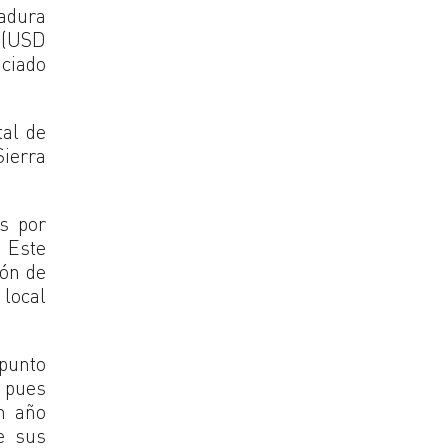
adura
r (USD
ciado
tal de
Sierra
s por
. Este
ión de
 local
 punto
, pues
un año
e sus