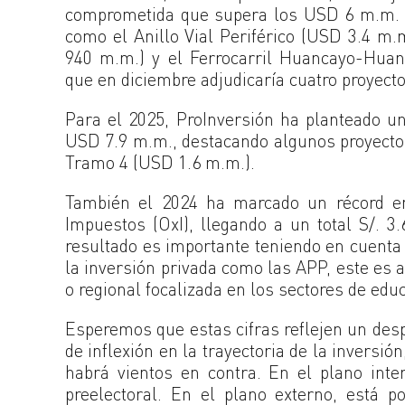
comprometida que supera los USD 6 m.m. D
como el Anillo Vial Periférico (USD 3.4 m.
940 m.m.) y el Ferrocarril Huancayo-Huan
que en diciembre adjudicaría cuatro proyect
Para el 2025, ProInversión ha planteado u
USD 7.9 m.m., destacando algunos proyecto
Tramo 4 (USD 1.6 m.m.).
También el 2024 ha marcado un récord e
Impuestos (OxI), llegando a un total S/. 3
resultado es importante teniendo en cuent
la inversión privada como las APP, este es 
o regional focalizada en los sectores de ed
Esperemos que estas cifras reflejen un des
de inflexión en la trayectoria de la inversi
habrá vientos en contra. En el plano inte
preelectoral. En el plano externo, está 