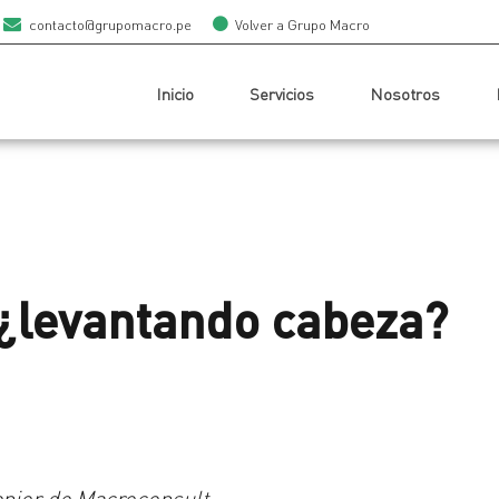
contacto@grupomacro.pe
Volver a Grupo Macro
Inicio
Servicios
Nosotros
 ¿levantando cabeza?
enior de Macroconsult