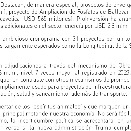
estacan, de manera especial, proyectos de enverg
m.), proyecto de Ampliación de Fosfatos de Ballova
cavelica (USD 565 millones). ProInversión ha anun
os adicionales en el sector energía por USD 2.8 m.m.
n ambicioso cronograma con 31 proyectos por un to
s largamente esperados como la Longitudinal de la 
n adjudicaciones a través del mecanismo de Obra
.6 m.m., nivel 7 veces mayor al registrado en 2023
a que, en contraste con otros mecanismos de promoc
ampliamente usado para proyectos de infraestructura
ucación, salud y saneamiento; además de transporte.
pertar de los “espíritus animales” y que marquen un
ón, principal motor de nuestra economía. No será fácil
rno, la incertidumbre política se acrecentará, en 
por verse si la nueva administración Trump cumpl