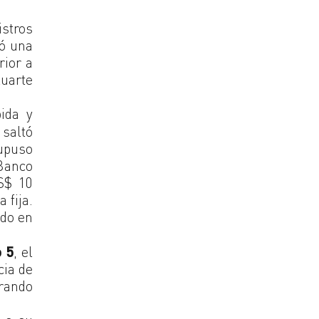
istros
bó una
rior a
luarte
pida y
 saltó
supuso
 Banco
S$ 10
 fija.
ndo en
o 5
, el
cia de
rrando