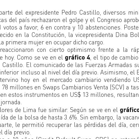
parte del expresidente Pedro Castillo, diversos min
icas del país rechazaron el golpe y el Congreso apro
votos a favor, 6 en contra y 10 abstenciones. Poste
lecido en la Constitución, la vicepresidenta Dina Bo
la primera mujer en ocupar dicho cargo.
reaccionaron con cierto optimismo frente a la rá
a de hoy. Como se ve en el
gráfico 4
, el tipo de cambio
de Castillo. El comunicado de las Fuerzas Armadas 
 inferior incluso al nivel del día previo. Asimismo, el
ntervino hoy en el mercado cambiario vendiendo U
 78 millones en Swaps Cambiarios Venta (SCV) a tasa
 en estos instrumentos en US$ 13 millones, resulta
 jornada.
alores de Lima fue similar. Según se ve en el
gráfic
da de la bolsa de hasta 3.6%. Sin embargo, la vacan
arte, le permitió recuperar las pérdidas del día, ce
 día previo.