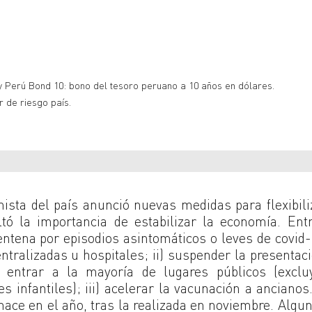
y Perú Bond 10: bono del tesoro peruano a 10 años en dólares.
r de riesgo país.
ista del país anunció nuevas medidas para flexibili
altó la importancia de estabilizar la economía. Ent
rentena por episodios asintomáticos o leves de covid
entralizadas u hospitales; ii) suspender la presentac
 entrar a la mayoría de lugares públicos (exclu
s infantiles); iii) acelerar la vacunación a ancianos
hace en el año, tras la realizada en noviembre. Algu