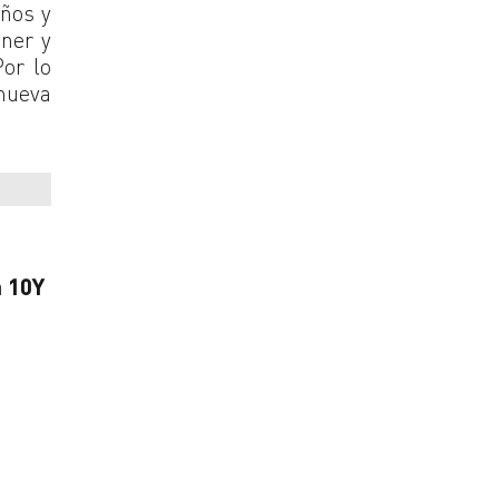
años y
ner y
Por lo
 nueva
 10Y