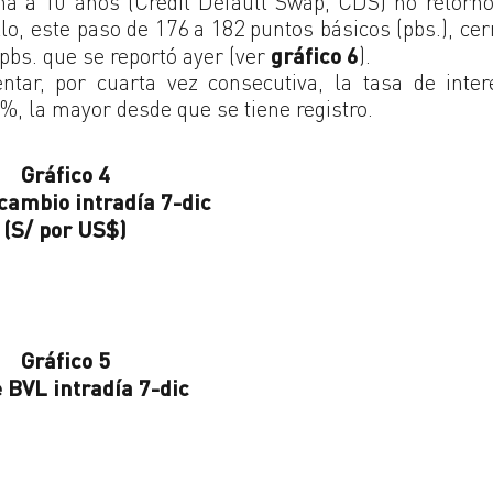
na a 10 años (Credit Default Swap, CDS) no retorn
lo, este paso de 176 a 182 puntos básicos (pbs.), ce
 pbs. que se reportó ayer (ver
gráfico 6
).
tar, por cuarta vez consecutiva, la tasa de inte
%, la mayor desde que se tiene registro.
Gráfico 4
cambio intradía 7-dic
(S/ por US$)
Gráfico 5
e BVL intradía 7-dic