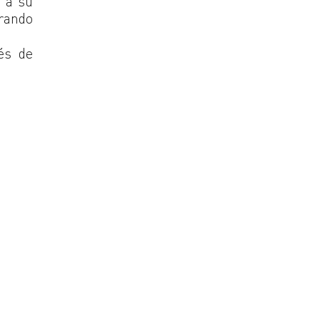
ó a su
rrando
rés de