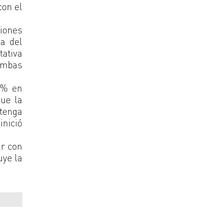
con el
ciones
va del
tativa
ambas
.3% en
que la
ntenga
inició
ar con
uye la