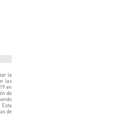
zar la
re las
-19 en
ión de
yendo
. Esta
nas de