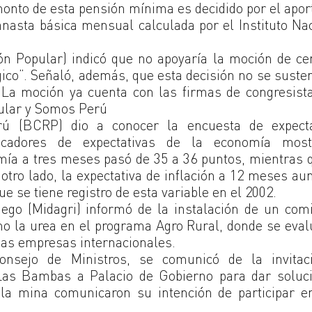
onto de esta pensión mínima es decidido por el apor
anasta básica mensual calculada por el Instituto Na
ón Popular) indicó que no apoyaría la moción de c
gico”. Señaló, además, que esta decisión no se suste
. La moción ya cuenta con las firmas de congresist
pular y Somos Perú
ú (BCRP) dio a conocer la encuesta de expecta
cadores de expectativas de la economía most
mía a tres meses pasó de 35 a 36 puntos, mientras 
otro lado, la expectativa de inflación a 12 meses a
e se tiene registro de esta variable en el 2002.
iego (Midagri) informó de la instalación de un com
mo la urea en el programa Agro Rural, donde se eva
rsas empresas internacionales.
onsejo de Ministros, se comunicó de la invitac
Las Bambas a Palacio de Gobierno para dar soluci
 la mina comunicaron su intención de participar e