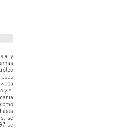
sia y
además
tróleo
 meses
aviesa
o y el
emania
 como
 hasta
s, se
G7 se