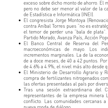
exceso sobre dicho monto de ahorro. El m
pero no debe ser menor al valor de la c
de Estadística e Informática (INEI).
El congresista Jorge Montoya (Renovaci
contra Aníbal Torres pues “no es estraté
el temor de perder una “bala de plata”
Partido Morado, Avanza País, Acción Po
El Banco Central de Reserva del Per
macroeconómicas de mayo. Los indi
incrementos marginales. La de la econo
de a doce meses, de 40 a 42 puntos. Por 
de 4.6% a 4.9%, el nivel más alto desde qu
El Ministerio de Desarrollo Agrario y R
compra de fertilizantes nitrogenados co
las ofertas presentadas al país por dive
Tras una sesión extraordinaria del C
representantes de la empresa minera 
conflicto. Las comunidades cercanas a
nueva ronda de diálogo.