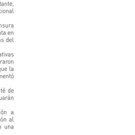
tante,
cional
ensura
nta en
as del
tivas
raron
que la
umentó
ité de
luarán
ión a
ón al
n una