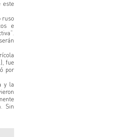
e este
o ruso
cos e
tiva”.
 serán
ícola
), fue
zó por
a y la
vieron
lmente
. Sin