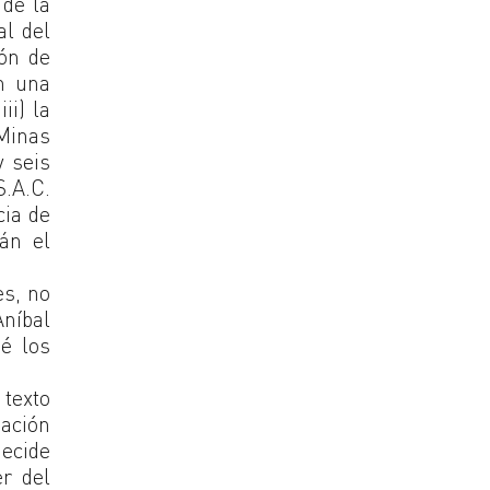
 de la
al del
ión de
en una
ii) la
 Minas
 seis
S.A.C.
cia de
án el
es, no
Aníbal
ué los
texto
eación
decide
er del