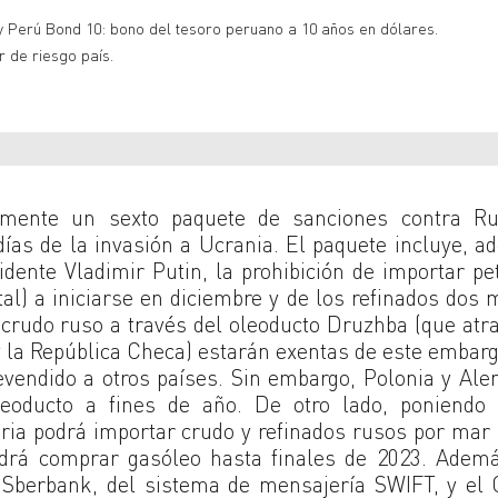
y Perú Bond 10: bono del tesoro peruano a 10 años en dólares.
r de riesgo país.
mente un sexto paquete de sanciones contra Ru
días de la invasión a Ucrania. El paquete incluye, 
dente Vladimir Putin, la prohibición de importar pe
tal) a iniciarse en diciembre y de los refinados dos
 crudo ruso a través del oleoducto Druzhba (que atr
 la República Checa) estarán exentas de este embarg
evendido a otros países. Sin embargo, Polonia y Al
leoducto a fines de año. De otro lado, poniendo
ria podrá importar crudo y refinados rusos por mar
odrá comprar gasóleo hasta finales de 2023. Ademá
 Sberbank, del sistema de mensajería SWIFT, y el 