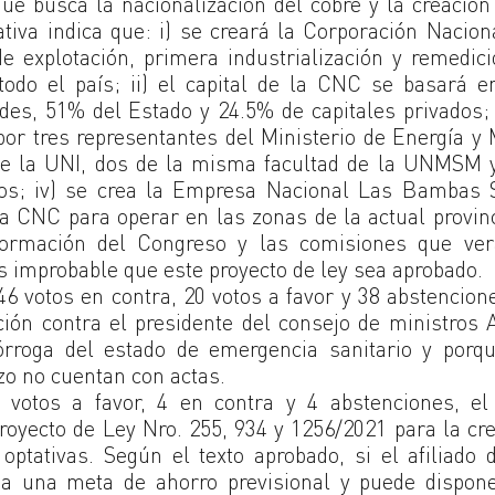
ue busca la nacionalización del cobre y la creación
iva indica que: i) se creará la Corporación Nacion
e explotación, primera industrialización y remedic
 todo el país; ii) el capital de la CNC se basará 
es, 51% del Estado y 24.5% de capitales privados; i
por tres representantes del Ministerio de Energía y
de la UNI, dos de la misma facultad de la UNMSM y
ios; iv) se crea la Empresa Nacional Las Bambas 
 CNC para operar en las zonas de la actual provin
ormación del Congreso y las comisiones que ver
s improbable que este proyecto de ley sea aprobado.
46 votos en contra, 20 votos a favor y 38 abstencion
ción contra el presidente del consejo de ministros 
órroga del estado de emergencia sanitario y porq
zo no cuentan con actas.
votos a favor, 4 en contra y 4 abstenciones, el 
Proyecto de Ley Nro. 255, 934 y 1256/2021 para la cr
ativas. Según el texto aprobado, si el afiliado 
ja una meta de ahorro previsional y puede dispon