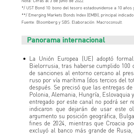
Nota: Cifras al 3 de junio de 2022.
*/ UST Bond 10: bono del tesoro estadounidense a 10 años 
**/ Emerging Markets Bonds Index (EMBI), principal indicado
Fuente: Bloomberg y SBS. Elaboración: Macroconsult.
Panorama internacional
La Unión Europea (UE) adoptó formal
Bielorrusia, tras haberse cumplido 100 
de sanciones al entorno cercano al presi
ruso por vía marítima (dos tercios del to
después. Se precisó que las entregas de
Polonia, Alemania, Hungría, Eslovaquia y
entregado por este canal no podrá ser r
indicaron que dejarán de usar este o
argumento su posición geográfica, Bulga
fines de 2024, mientras que Croacia p
excluyó al banco más grande de Rusia,