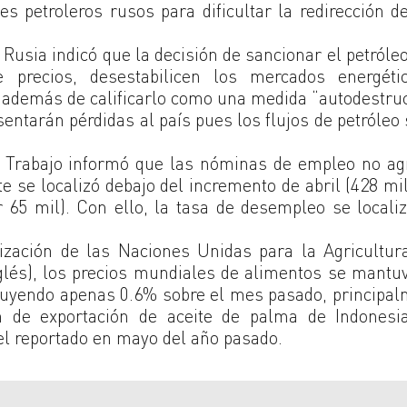
 petroleros rusos para dificultar la redirección d
 Rusia indicó que la decisión de sancionar el petróle
precios, desestabilicen los mercados energéti
 además de calificarlo como una medida “autodestruc
entarán pérdidas al país pues los flujos de petróleo
 Trabajo informó que las nóminas de empleo no agr
e se localizó debajo del incremento de abril (428 mil
 65 mil). Con ello, la tasa de desempleo se locali
ización de las Naciones Unidas para la Agricultur
glés), los precios mundiales de alimentos se mantu
inuyendo apenas 0.6% sobre el mes pasado, principa
ón de exportación de aceite de palma de Indonesia
l reportado en mayo del año pasado.