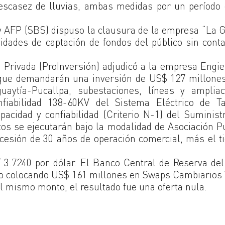
a escasez de lluvias, ambas medidas por un período
y AFP (SBS) dispuso la clausura de la empresa “La 
vidades de captación de fondos del público sin cont
 Privada (ProInversión) adjudicó a la empresa Engi
a que demandarán una inversión de US$ 127 millone
uaytía-Pucallpa, subestaciones, líneas y ampliac
onfiabilidad 138-60KV del Sistema Eléctrico de T
acidad y confiabilidad (Criterio N-1) del Suminist
tos se ejecutarán bajo la modalidad de Asociación P
ncesión de 30 años de operación comercial, más el 
S/ 3.7240 por dólar. El Banco Central de Reserva de
io colocando US$ 161 millones en Swaps Cambiarios
l mismo monto, el resultado fue una oferta nula.