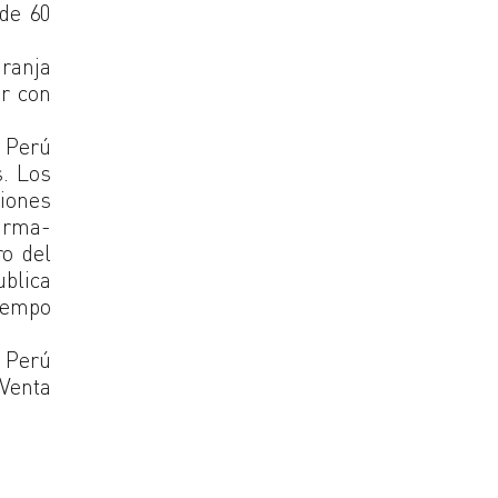
 de 60
Granja
ar con
e Perú
s. Los
iones
arma-
ro del
ublica
tiempo
l Perú
 Venta