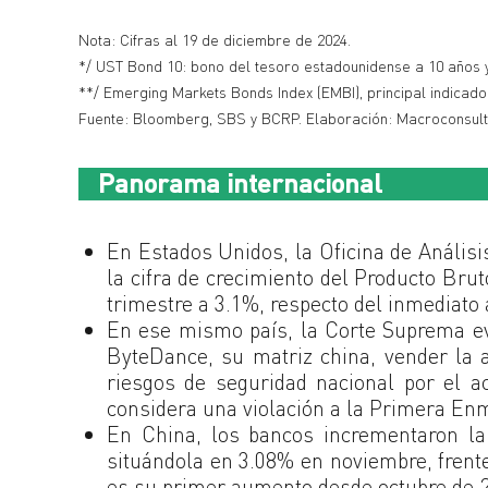
Nota: Cifras al 19 de diciembre de 2024.
*/ UST Bond 10: bono del tesoro estadounidense a 10 años 
**/ Emerging Markets Bonds Index (EMBI), principal indicado
Fuente: Bloomberg, SBS y BCRP. Elaboración: Macroconsult
Panorama internacional
En Estados Unidos, la Oficina de Análisi
la cifra de crecimiento del Producto Brut
trimestre a 3.1%, respecto del inmediato 
En ese mismo país, la Corte Suprema ev
ByteDance, su matriz china, vender la 
riesgos de seguridad nacional por el a
considera una violación a la Primera En
En China, los bancos incrementaron la 
situándola en 3.08% en noviembre, frente
es su primer aumento desde octubre de 