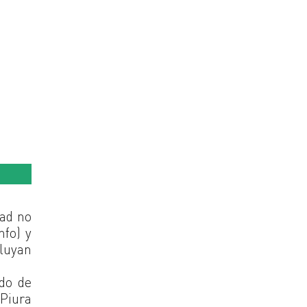
dad no
nfo) y
cluyan
ado de
 Piura