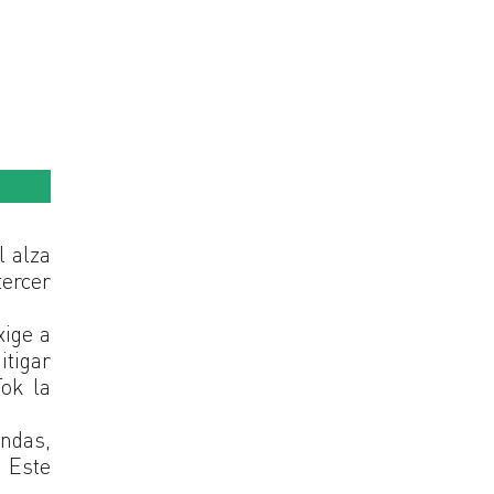
l alza
tercer
xige a
itigar
Tok la
endas,
. Este