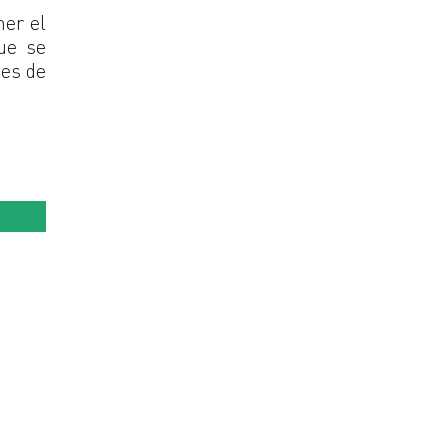
ner el
ue se
tes de