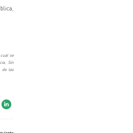
blica,
 cual se
cia. Sin
 de las
iguiente