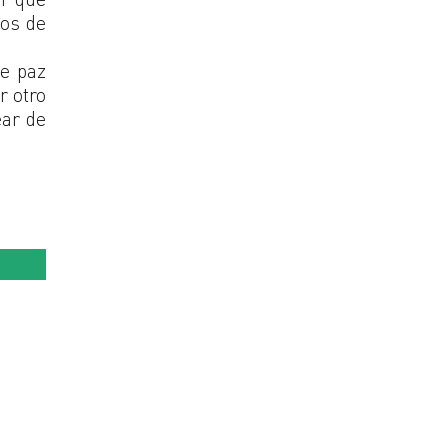
dos de
de paz
r otro
ear de