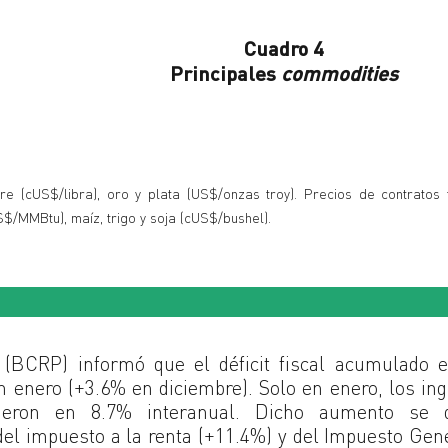
Cuadro 4
Principales
commodities
e (cUS$/libra), oro y plata (US$/onzas troy). Precios de contratos f
S$/MMBtu), maíz, trigo y soja (cUS$/bushel).
(BCRP) informó que el déficit fiscal acumulado e
 enero (+3.6% en diciembre). Solo en enero, los in
cieron en 8.7% interanual. Dicho aumento se d
del impuesto a la renta (+11.4%) y del Impuesto Gen