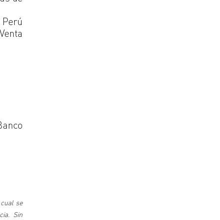
l Perú
 Venta
 Banco
 cual se
cia. Sin