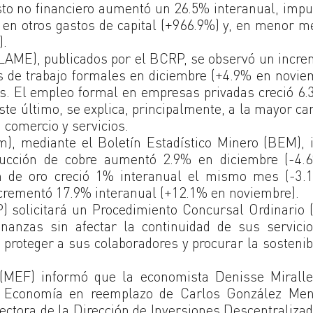
asto no financiero aumentó un 26.5% interanual, imp
 en otros gastos de capital (+966.9%) y, en menor m
).
(PLAME), publicados por el BCRP, se observó un incr
os de trabajo formales en diciembre (+4.9% en novie
es. El empleo formal en empresas privadas creció 6
e último, se explica, principalmente, a la mayor ca
 comercio y servicios.
m), mediante el Boletín Estadístico Minero (BEM), 
oducción de cobre aumentó 2.9% en diciembre (-4.
ón de oro creció 1% interanual el mismo mes (-3.
ncrementó 17.9% interanual (+12.1% en noviembre).
dP) solicitará un Procedimiento Concursal Ordinario
inanzas sin afectar la continuidad de sus servici
roteger a sus colaboradores y procurar la sostenib
 (MEF) informó que la economista Denisse Miralle
e Economía en reemplazo de Carlos González Men
ectora de la Dirección de Inversiones Descentraliza