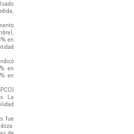
ulsado
edida,
emento
mbre),
.3% en
ntidad
indicó
6% en
1% en
 (PCO)
os. La
ilidad
s fue
doza.
das de