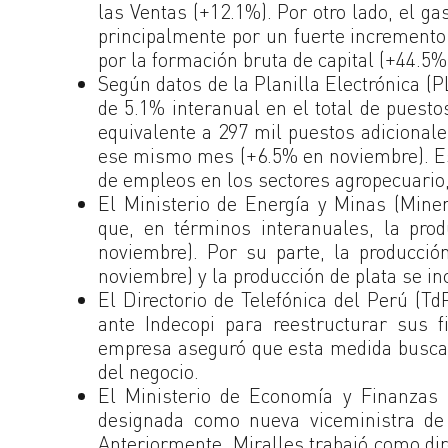
las Ventas (+12.1%). Por otro lado, el g
principalmente por un fuerte incremento
por la formación bruta de capital (+44.5%
Según datos de la Planilla Electrónica 
de 5.1% interanual en el total de puest
equivalente a 297 mil puestos adicional
ese mismo mes (+6.5% en noviembre). Est
de empleos en los sectores agropecuario,
El Ministerio de Energía y Minas (Mine
que, en términos interanuales, la pr
noviembre). Por su parte, la producci
noviembre) y la producción de plata se i
El Directorio de Telefónica del Perú (T
ante Indecopi para reestructurar sus f
empresa aseguró que esta medida busca p
del negocio.
El Ministerio de Economía y Finanzas
designada como nueva viceministra d
Anteriormente, Miralles trabajó como dir