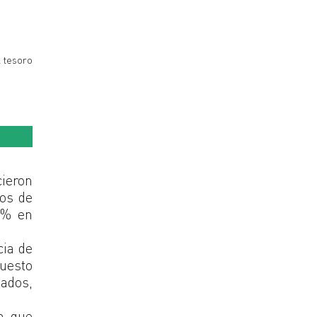
l tesoro
ieron
nos de
7% en
cia de
uesto
nados,
n que