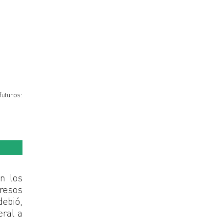
uturos:
n los
gresos
ebió,
eral a