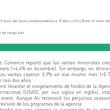
 10: bono del tesoro estadounidense a 10 años y Perú Bond 10: bono de
r de riesgo país.
 Comercio reportó que las ventas minoristas crec
enero (+4.4% en diciembre). Sin embargo, en térmi
, las ventas cayeron 0.9% en ese mismo mes (+0.
n casi dos años.
enó levantar el congelamiento de fondos de la Agen
ernacional (USAID, por sus siglas en inglés), imp
 enero. Aunque Ali reconoció los perjuicios ocasio
revisión de los programas de la agencia.
extendió por una semana la suspensión de la orde