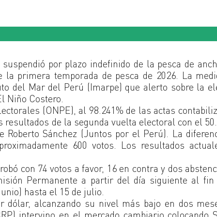
) suspendió por plazo indefinido de la pesca de anc
e la primera temporada de pesca de 2026. La medi
uto del Mar del Perú (Imarpe) que alerto sobre la e
El Niño Costero.
ectorales (ONPE), al 98.241% de las actas contabili
s resultados de la segunda vuelta electoral con el 5
de Roberto Sánchez (Juntos por el Perú). La diferen
proximadamente 600 votos. Los resultados actual
robó con 74 votos a favor, 16 en contra y dos absten
misión Permanente a partir del día siguiente al fin
nio) hasta el 15 de julio.
por dólar, alcanzando su nivel más bajo en dos mes
RP) intervino en el mercado cambiario colocando 