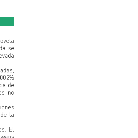
hoveta
da se
levada
zadas,
0.002%
cia de
es no
ciones
 de la
es. El
Swaps