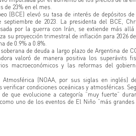
ás de 23% en el mes.
eo (BCE) elevó su tasa de interés de depósitos d
 septiembre de 2023. La presidenta del BCE, Chri
ulsada por la guerra con Irán, se extiende más allá
alza su proyección trimestral de inflación para 2026 d
ona de 0.9% a 0.8%.
n soberana de deuda a largo plazo de Argentina de 
cadora valoró de manera positiva los superávits fi
brios macroeconómicos y las reformas del gobiern
 Atmosférica (NOAA, por sus siglas en inglés) de
s verificar condiciones oceánicas y atmosféricas. Se
 de que evolucione a categoría “muy fuerte” duran
 como uno de los eventos de El Niño “más grandes