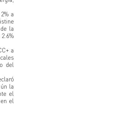
e 2% a
stine
 de la
e 2.6%
CCC+ a
scales
o del
claró
gún la
te el
 en el