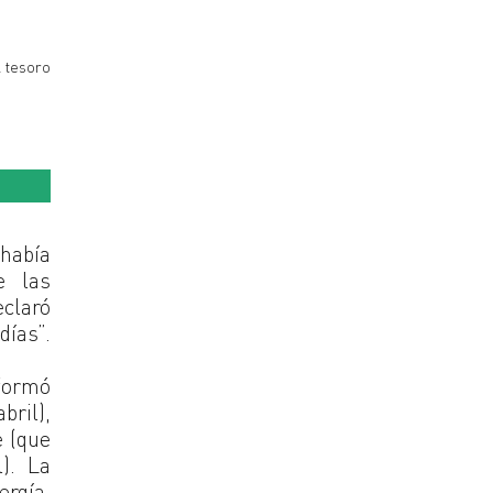
l tesoro
había
e las
eclaró
días”.
nformó
bril),
e (que
). La
ergía,