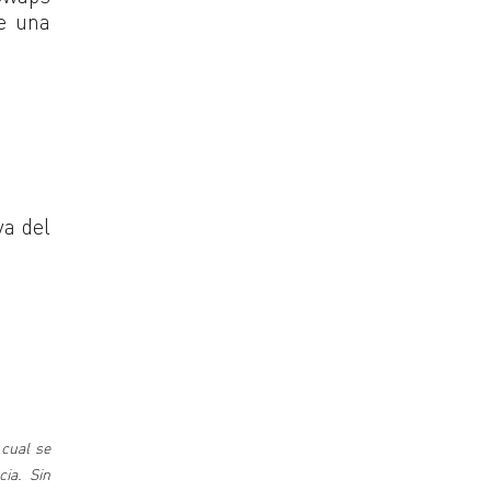
e una
va del
 cual se
cia. Sin