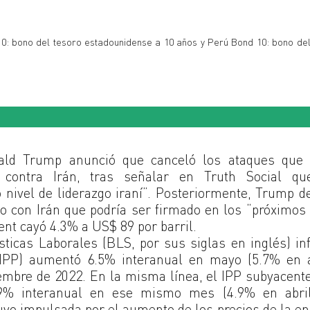
 10: bono del tesoro estadounidense a 10 años y Perú Bond 10: bono de
ald Trump anunció que canceló los ataques que 
contra Irán, tras señalar en Truth Social qu
 nivel de liderazgo iraní”. Posteriormente, Trump d
o con Irán que podría ser firmado en los “próximos 
rent cayó 4.3% a US$ 89 por barril.
sticas Laborales (BLS, por sus siglas en inglés) i
(IPP) aumentó 6.5% interanual en mayo (5.7% en a
embre de 2022. En la misma línea, el IPP subyacent
.9% interanual en ese mismo mes (4.9% en abril
uvo impulsada por el aumento de los precios de la en